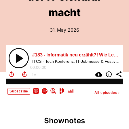
macht
31. May 2026
#183 - Informatik neu erzählt?! Wie Lea Schönberger Tech verständlich macht und Frauen in der IT sichtbar macht
ITCS - Tech Konferenz, IT-Jobmesse & Festival. Digital und Technik News mit Themen zu KI (Künstlicher Intelligenz), Big Data, Cloud Computing u.v.m
00:00:00
Subscribe
All episodes
›
Shownotes